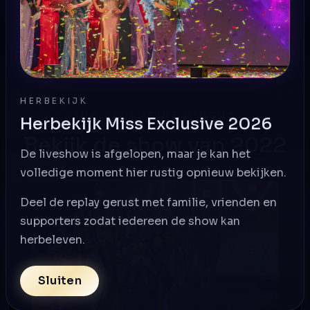
HERBEKIJK
THE EXCLUSIVE CIRCUS
Herbekijk Miss Exclusive 2026
Bekijk de show van 2022
De liveshow is afgelopen, maar je kan het
volledige moment hier rustig opnieuw bekijken.
Deel de replay gerust met familie, vrienden en
supporters zodat iedereen de show kan
herbeleven.
Sluiten