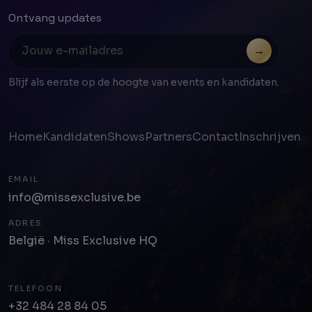
Ontvang updates
→
Blijf als eerste op de hoogte van events en kandidaten.
Home
Kandidaten
Shows
Partners
Contact
Inschrijven
EMAIL
info@missexclusive.be
ADRES
België · Miss Exclusive HQ
TELEFOON
+32 484 28 84 05